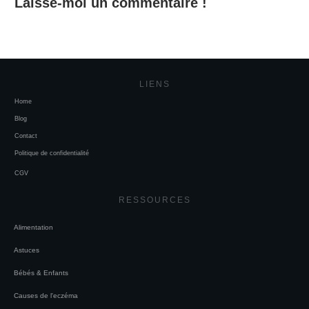
Laisse-moi un commentaire !
LIENS
Home
Blog
Contact
Politique de confidentialité
CGV
RESSOURCES
Alimentation
Astuces
Bébés & Enfants
Causes de l'eczéma