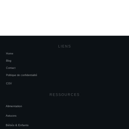
LIENS
Home
Blog
Contact
Politique de confidentialité
CGV
RESSOURCES
Alimentation
Astuces
Bébés & Enfants