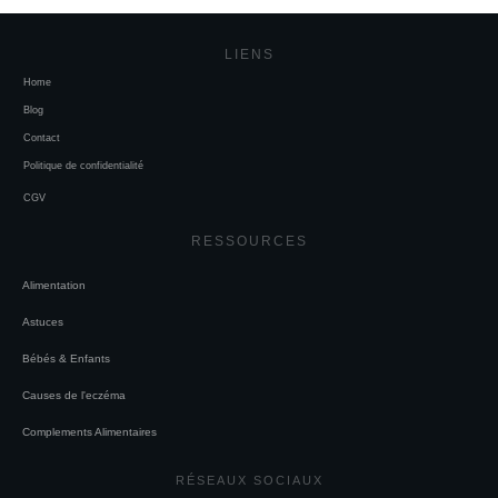
LIENS
Home
Blog
Contact
Politique de confidentialité
CGV
RESSOURCES
Alimentation
Astuces
Bébés & Enfants
Causes de l'eczéma
Complements Alimentaires
RÉSEAUX SOCIAUX